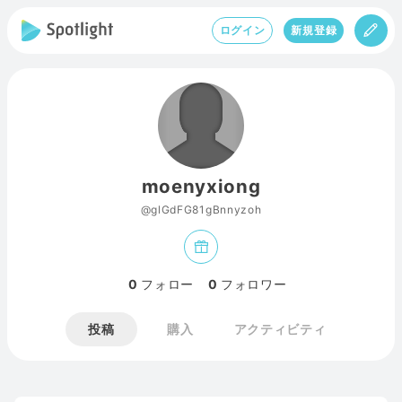
ログイン
新規登録
moenyxiong
@glGdFG81gBnnyzoh
0
フォロー
0
フォロワー
投稿
購入
アクティビティ