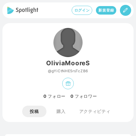
ログイン
新規登録
OliviaMooreS
@gYiCtNHE5rsTcZB6
0
フォロー
0
フォロワー
投稿
購入
アクティビティ