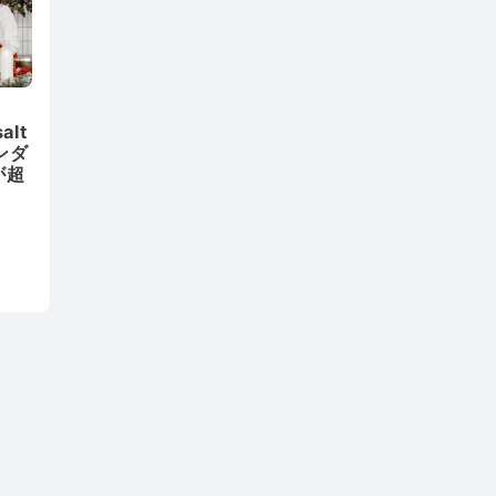
alt
ンダ
が超