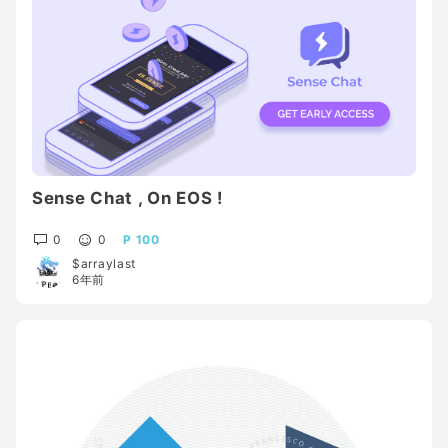
Sense Chat , On EOS !
0
0
100
$arraylast
6年前