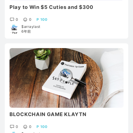
Play to Win $5 Cuties and $300
0
0
100
$arraylast
6年前
BLOCKCHAIN GAME KLAYTN
0
0
100