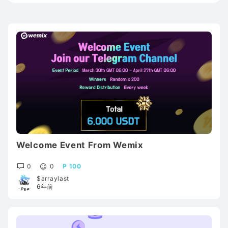
Welcome Event From Wemix
0
0
100
$arraylast
6年前