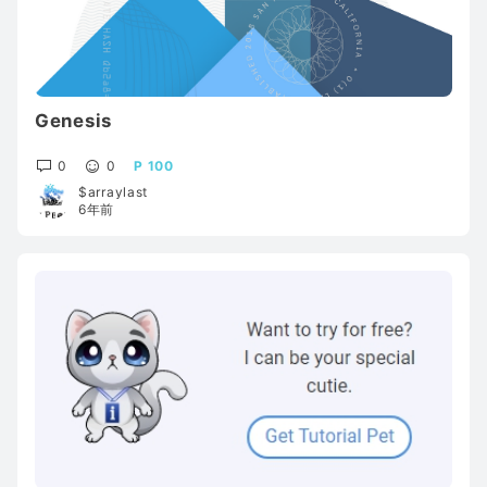
Genesis
0
0
100
$arraylast
6年前